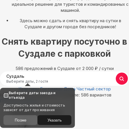
идеальное решение для туристов и командированных с
машиной.
Здесь можно сдать и снять квартиру на сутки в
Суздале и другом городе без посредников!
Снять квартиру посуточно в
Суздале с парковкой
586 предложений в Суздале oт 2 000
₽
/ сутки
Суздаль
Выберите даты, 2 гостя
Квартиры
Гостиницы
Дома
Частный сектор
Выберите даты заезда и
Найдём, где остановиться в Суздале: 586 вариантов
отъезда
Показать на карте
Доступность жилья и стоимость
зависят от дат проживания
Выбирайте лучшее
Позже
Указать