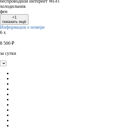
беспроводной интернет Wi-Fi
холодильник
фен
+1
показать ещё
Информация о номере
6 x
8 500
₽
за сутки